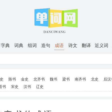
字典
词典
组词
造句
成语
诗文
翻译
近义词
史
陈书
金史
北齐书
魏书
梁书
南齐书
北史
后汉
晋书
宋史
汉书
辽史