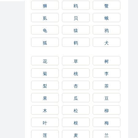
狮
鸥
鳖
虱
贝
蛾
龟
猿
鸦
狐
鹤
犬
花
草
树
菊
桃
李
梨
杏
茶
果
瓜
豆
木
松
柳
叶
根
梅
莲
麦
兰