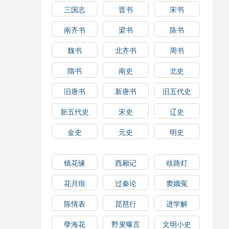
三国志
晋书
宋书
南齐书
梁书
陈书
魏书
北齐书
周书
隋书
南史
北史
旧唐书
新唐书
旧五代史
新五代史
宋史
辽史
金史
元史
明史
镜花缘
西厢记
歧路灯
花月痕
过秦论
窦娥冤
陈情表
琵琶行
进学解
孽海花
野叟曝言
文明小史