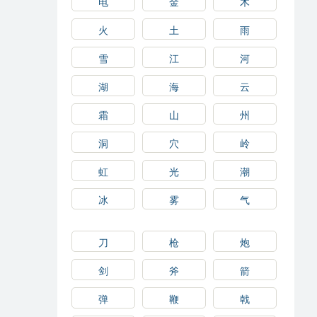
电
金
木
火
土
雨
雪
江
河
湖
海
云
霜
山
州
洞
穴
岭
虹
光
潮
冰
雾
气
刀
枪
炮
剑
斧
箭
弹
鞭
戟