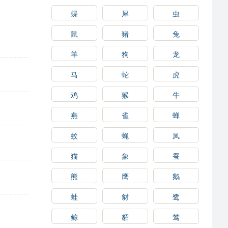
蝶
犀
虫
鼠
猪
兔
羊
狗
龙
马
蛇
虎
鸡
猴
牛
燕
雀
蝉
蚊
蝇
凤
猫
象
蚕
熊
鹰
鹅
蛙
豺
鹭
鲸
貂
莺