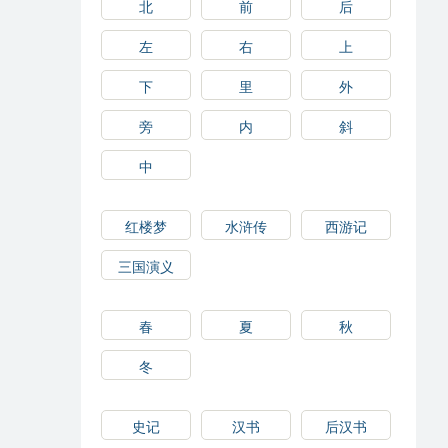
北
前
后
左
右
上
下
里
外
旁
内
斜
中
红楼梦
水浒传
西游记
三国演义
春
夏
秋
冬
史记
汉书
后汉书