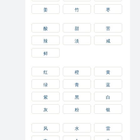
姜
竹
枣
酸
甜
苦
辣
淡
咸
鲜
红
橙
黄
绿
青
蓝
紫
黑
白
灰
粉
银
风
水
雷