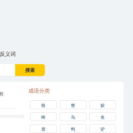
反义词
搜索
成语分类
书
狼
蟹
蚁
蜂
鸟
鱼
鹿
鸭
驴