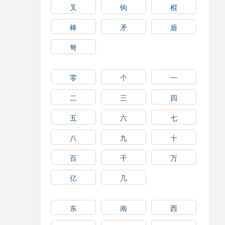
叉
钩
棍
棒
矛
盾
弩
零
个
一
二
三
四
五
六
七
八
九
十
百
千
万
亿
几
东
南
西