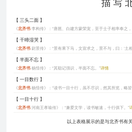
描写
【 三头二面 】
《
北齐书
·李构传》：“唐邕、白建方蒙荣宠，至于士子相率奉之，甚
【 干啼湿哭 】
《
北齐书
·尉景传》：“景有果下马，文宣求之，景不与，曰：‘土相扶
【 半面不忘 】
《
北齐书
·杨愔传》：“其聪记强识，半面不忘。”
详情
【 一目数行 】
《
北齐书
·杨愔传》：“读书一目十行，虽不尽识，然其所览，略皆
【 一目十行 】
《
北齐书
·河南王孝瑜传》：“兼爱文学，读书敏速，十行俱下。”
以上表格展示的是与北齐书有