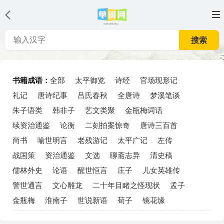
搜索
书籍成语：
全部
太平御览
诗经
官场现形记
礼记
唐诗纪事
吕氏春秋
全唐诗
梦溪笔谈
朱子语类
韩非子
艺文类聚
金瓶梅词话
续资治通鉴
论衡
二刻拍案惊奇
唐诗三百首
尚书
喻世明言
老残游记
太平广记
左传
战国策
资治通鉴
文选
聊斋志异
清史稿
儒林外史
论语
醒世恒言
庄子
儿女英雄传
警世通言
文心雕龙
二十年目睹之怪现状
孟子
金瓶梅
淮南子
世说新语
荀子
镜花缘