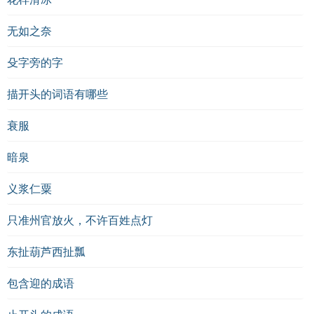
无如之奈
殳字旁的字
描开头的词语有哪些
衰服
暗泉
义浆仁粟
只准州官放火，不许百姓点灯
东扯葫芦西扯瓢
包含迎的成语