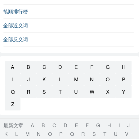
笔顺排行榜
全部近义词
全部反义词
A
B
C
D
E
F
G
H
I
J
K
L
M
N
O
P
Q
R
S
T
U
W
X
Y
Z
最新文章
A
B
C
D
E
F
G
H
I
J
K
L
M
N
O
P
Q
R
S
T
U
V