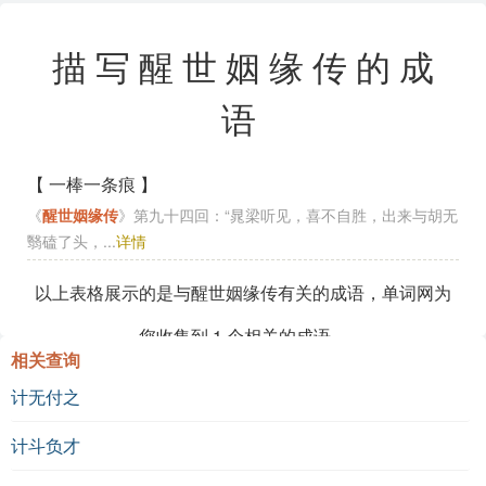
描写醒世姻缘传的成
语
【 一棒一条痕 】
《
醒世姻缘传
》第九十四回：“晁梁听见，喜不自胜，出来与胡无
翳磕了头，...
详情
以上表格展示的是与醒世姻缘传有关的成语，单词网为
您收集到
1
个相关的成语。
相关查询
计无付之
计斗负才