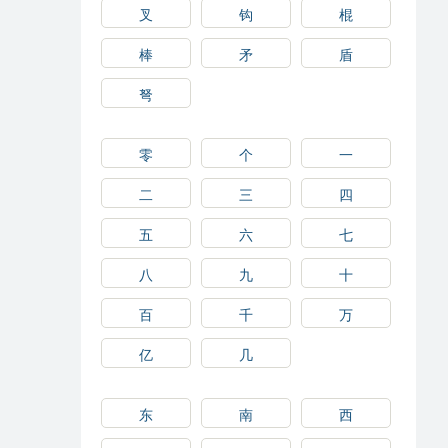
叉
钩
棍
棒
矛
盾
弩
零
个
一
二
三
四
五
六
七
八
九
十
百
千
万
亿
几
东
南
西