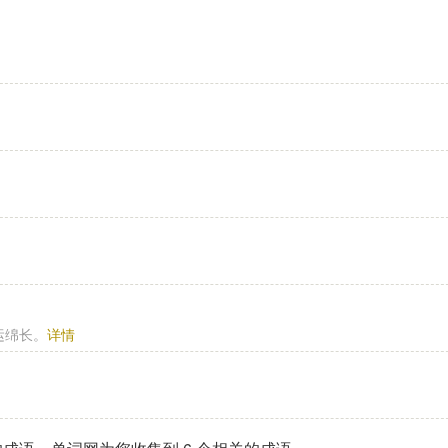
运绵长。
详情