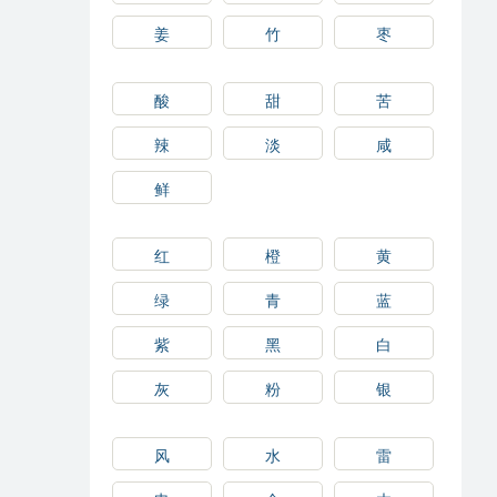
姜
竹
枣
酸
甜
苦
辣
淡
咸
鲜
红
橙
黄
绿
青
蓝
紫
黑
白
灰
粉
银
风
水
雷