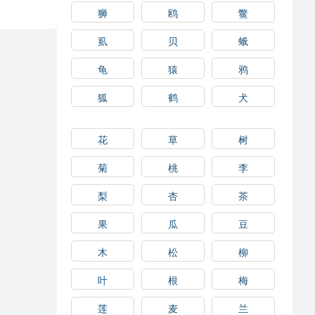
狮
鸥
鳖
虱
贝
蛾
龟
猿
鸦
狐
鹤
犬
花
草
树
菊
桃
李
梨
杏
茶
果
瓜
豆
木
松
柳
叶
根
梅
莲
麦
兰