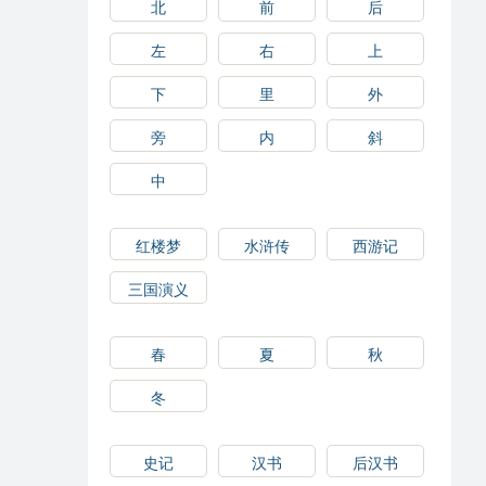
北
前
后
左
右
上
下
里
外
旁
内
斜
中
红楼梦
水浒传
西游记
三国演义
春
夏
秋
冬
史记
汉书
后汉书