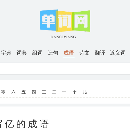
字典
词典
组词
造句
成语
诗文
翻译
近义词
零
六
五
四
三
二
一
个
几
写亿的成语