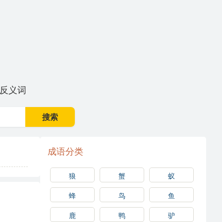
反义词
搜索
成语分类
狼
蟹
蚁
蜂
鸟
鱼
鹿
鸭
驴