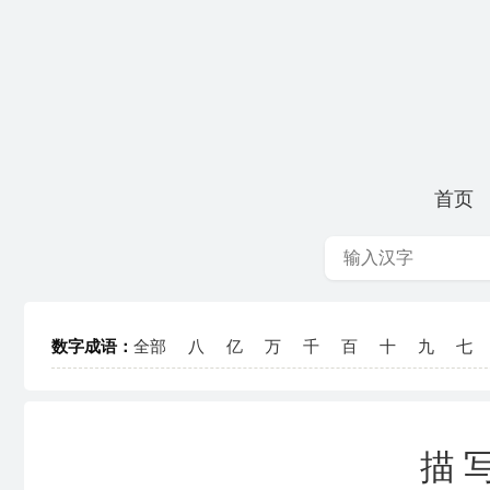
首页
数字成语：
全部
八
亿
万
千
百
十
九
七
描