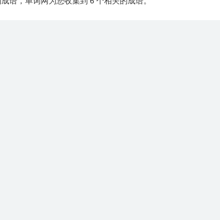
的成语，单词网为您收集到
6
个相关的成语。