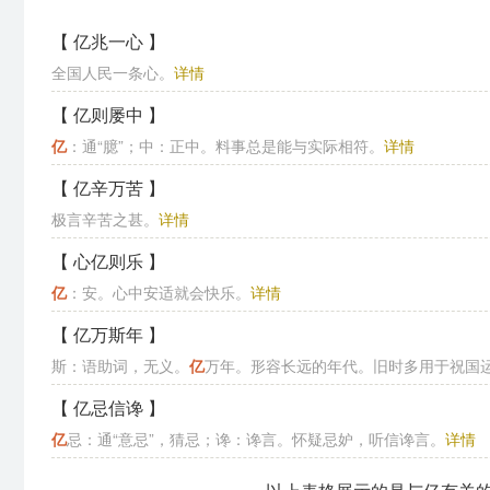
【 亿兆一心 】
全国人民一条心。
详情
【 亿则屡中 】
亿
：通“臆”；中：正中。料事总是能与实际相符。
详情
【 亿辛万苦 】
极言辛苦之甚。
详情
【 心亿则乐 】
亿
：安。心中安适就会快乐。
详情
【 亿万斯年 】
斯：语助词，无义。
亿
万年。形容长远的年代。旧时多用于祝国
【 亿忌信谗 】
亿
忌：通“意忌”，猜忌；谗：谗言。怀疑忌妒，听信谗言。
详情