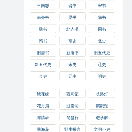
三国志
晋书
宋书
南齐书
梁书
陈书
魏书
北齐书
周书
隋书
南史
北史
旧唐书
新唐书
旧五代史
新五代史
宋史
辽史
金史
元史
明史
镜花缘
西厢记
歧路灯
花月痕
过秦论
窦娥冤
陈情表
琵琶行
进学解
孽海花
野叟曝言
文明小史