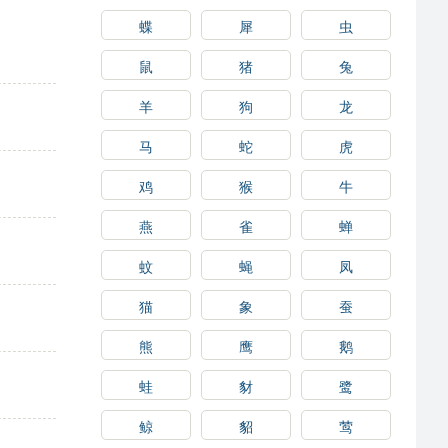
蝶
犀
虫
鼠
猪
兔
羊
狗
龙
马
蛇
虎
鸡
猴
牛
燕
雀
蝉
蚊
蝇
凤
猫
象
蚕
熊
鹰
鹅
蛙
豺
鹭
鲸
貂
莺