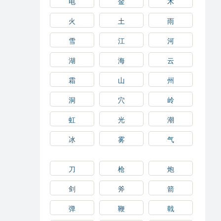
电
金
木
火
土
雨
雪
江
河
湖
海
云
霜
山
州
洞
穴
岭
虹
光
潮
冰
雾
气
刀
枪
炮
剑
斧
箭
弹
鞭
戟