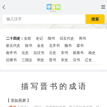
搜索
二十四史：
全部
史记
隋书
旧五代史
周书
新五代史
陈书
金史
北齐书
魏书
梁书
南齐书
北史
后汉书
元史
宋书
新唐书
南史
旧唐书
三国志
明史
晋书
宋史
汉书
辽史
描写晋书的成语
【 室如悬磬 】