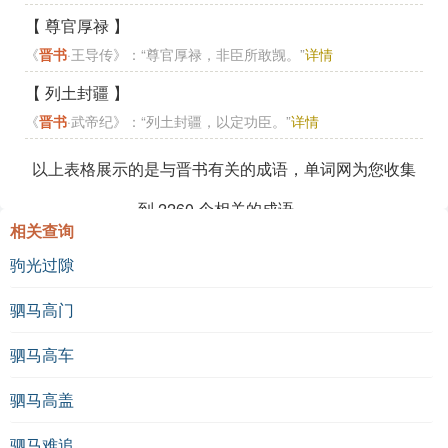
【 尊官厚禄 】
《
晋书
·王导传》：“尊官厚禄，非臣所敢觊。”
详情
【 列土封疆 】
《
晋书
·武帝纪》：“列土封疆，以定功臣。”
详情
以上表格展示的是与晋书有关的成语，单词网为您收集
到
2260
个相关的成语。
相关查询
驹光过隙
驷马高门
驷马高车
驷马高盖
驷马难追