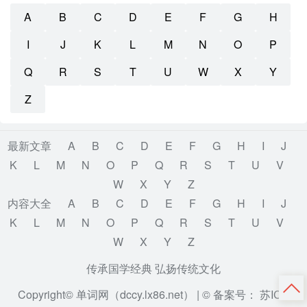
A
B
C
D
E
F
G
H
I
J
K
L
M
N
O
P
Q
R
S
T
U
W
X
Y
Z
最新文章
A
B
C
D
E
F
G
H
I
J
K
L
M
N
O
P
Q
R
S
T
U
V
W
X
Y
Z
内容大全
A
B
C
D
E
F
G
H
I
J
K
L
M
N
O
P
Q
R
S
T
U
V
W
X
Y
Z
传承国学经典 弘扬传统文化
Copyright© 单词网（dccy.lx86.net） |
© 备案号： 苏ICP