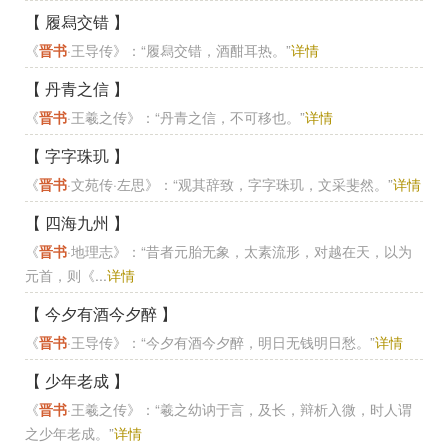
【 履舄交错 】
《
晋书
·王导传》：“履舄交错，酒酣耳热。”
详情
【 丹青之信 】
《
晋书
·王羲之传》：“丹青之信，不可移也。”
详情
【 字字珠玑 】
《
晋书
·文苑传·左思》：“观其辞致，字字珠玑，文采斐然。”
详情
【 四海九州 】
《
晋书
·地理志》：“昔者元胎无象，太素流形，对越在天，以为
元首，则《...
详情
【 今夕有酒今夕醉 】
《
晋书
·王导传》：“今夕有酒今夕醉，明日无钱明日愁。”
详情
【 少年老成 】
《
晋书
·王羲之传》：“羲之幼讷于言，及长，辩析入微，时人谓
之少年老成。”
详情