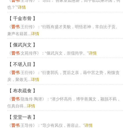
《
晋书
·王导传》：“导曰：‘吾家室如悬磬，而子欲以身许国，何
也？’”
详情
【 千金市骨 】
《
晋书
·王衍传》：“衍既有盛才美貌，明悟若神，常自比子贡。
兼声名籍甚...
详情
【 偃武兴文 】
《
晋书
·文苑传序》：“偃武兴文，崇儒尚学。”
详情
【 不堪入目 】
《
晋书
·王衍传》：“衍妻郭氏，贾后之亲，藉中宫之势，刚愎贪
戾，聚敛无...
详情
【 布衣疏食 】
《
晋书
·隐逸传·陶潜》：“潜少怀高尚，博学善属文，颖脱不羁，
任真自得...
详情
【 堂堂一表 】
《
晋书
·王导传》：“导少有风仪，善容止。”
详情