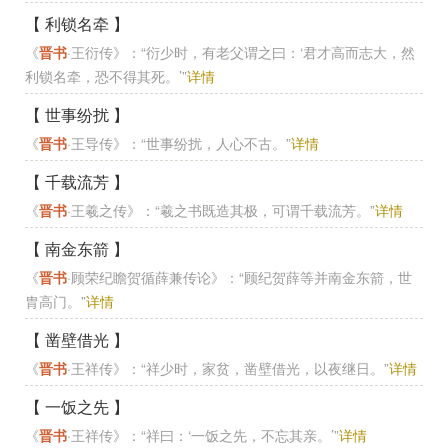
【 利锁名牵 】
《
晋书
·王衍传》：“衍少时，有老父谓之曰：‘君才高而志大，然
利锁名牵，恐不得其死。’”
详情
【 世事纷扰 】
《
晋书
·王导传》：“世事纷扰，人心不古。”
详情
【 千载流芳 】
《
晋书
·王羲之传》：“羲之书既造其极，可谓千载流芳。”
详情
【 南金东箭 】
《
晋书
·顾荣纪瞻贺循薛兼传论》：“顾纪贺薛等并南金东箭，世
胄高门。”
详情
【 凿壁借光 】
《
晋书
·王祥传》：“祥少时，家贫，凿壁借光，以夜继日。”
详情
【 一饭之先 】
《
晋书
·王祥传》：“祥曰：‘一饭之先，不忘其亲。’”
详情