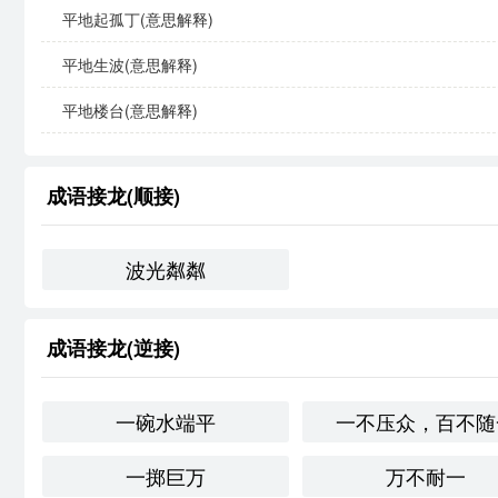
平地起孤丁(意思解释)
同义成语与反义成语
平地生波(意思解释)
同义成语
：突如其来、猝不及防、意外之事。这些成语
平地楼台(意思解释)
反义成语
：一帆风顺、安然无恙、平步青云。这些成语则
成语接龙(顺接)
文化与社会背景
在
文化中，成语通常承载着历史和哲学的深厚内涵。“平地
波光粼粼
不可预测性的接受。在现代社会，尤其是在快节奏的生活
突发**。
成语接龙(逆接)
情感与联想
一碗水端平
一不压众，百不随
“平地风波”常常带有一种无奈和不安的情感联想。它让我
备应对突发的挑战。
一掷巨万
万不耐一