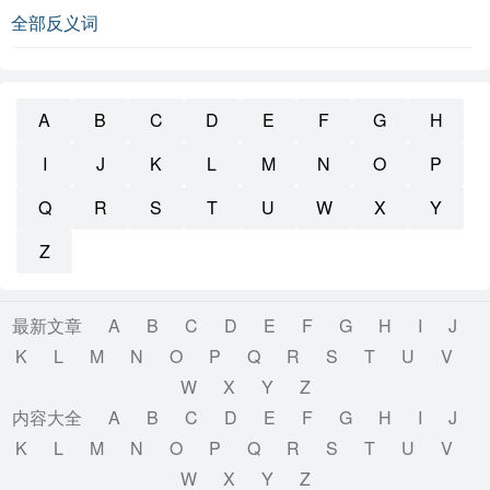
全部反义词
A
B
C
D
E
F
G
H
I
J
K
L
M
N
O
P
Q
R
S
T
U
W
X
Y
Z
最新文章
A
B
C
D
E
F
G
H
I
J
K
L
M
N
O
P
Q
R
S
T
U
V
W
X
Y
Z
内容大全
A
B
C
D
E
F
G
H
I
J
K
L
M
N
O
P
Q
R
S
T
U
V
W
X
Y
Z