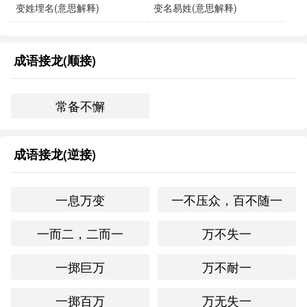
在这动荡的时代，变故易常，我们必须学会随机应变。
变姓埋名(意思解释)
变名易姓(意思解释)
她在职场上经历了几次变故，深知变故易常的道理。
成语接龙(顺接)
面对突如其来的疫情，我们要接受变故易常的现实，积
极应对。
常备不懈
同义成语与反义成语：
成语接龙(逆接)
同义成语
：
“风云变幻”：强调形势的变化无常。
一息万变
一不压众，百不随一
“朝夕变化”：指时间变化快，事物不稳定。
一而二，二而一
万不失一
反义成语
：
一掷巨万
万不耐一
“安如泰山”：形容稳定，不易动摇。
一掷百万
万无失一
“一成不变”：指事物长期保持不变，与“变故易常”相