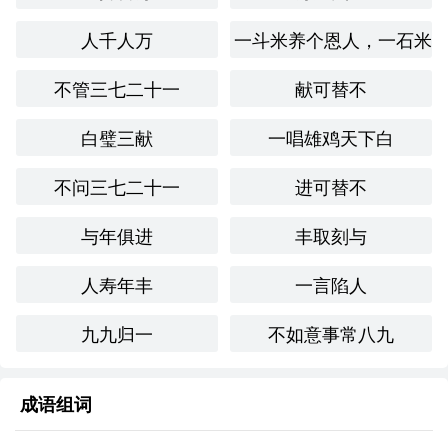
人千人万
一斗米养个恩人，一石米
反。
文化与社会背景：
不管三七二十一
献可替不
在**文化中，强调“变故易常”的观念与道家思想密切相关，
白璧三献
一唱雄鸡天下白
尤其是对顺应自然和接受变化的态度。在现代社会，随着科
技与环境的快速变化，人们更加需要认识到生活的不确定
不问三七二十一
进可替不
性，培养应对变化的能力。
与年俱进
丰取刻与
情感与联想：
人寿年丰
一言陷人
“变故易常”给人的情感反应是警觉和接受，提醒人们在面对
不确定性时，既要保持警惕，也要学会适应。这种心理状态
九九归一
不如意事常八九
可以促进个人的成长与成熟。
个人应用：
成语组词
在我的生活中，有一次工作项目因外部因素突然中止，我感
到非常失落。然而回想起“变故易常”，我意识到这是生活的