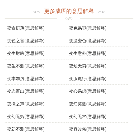
常常贯穿于道家和佛家的教义中。
更多成语的意思解释
使用场景：
该成语可以在多种语境下使用，包括：
变贪厉薄(意思解释)
变色易容(意思解释)
文学作品
：在小说或散文中，描写角色面对突发**时的心
变色之言(意思解释)
变脸变色(意思解释)
理状态。
变生肘腋(意思解释)
变生意外(意思解释)
变生不测(意思解释)
变炫无穷(意思解释)
日常对话
：朋友之间谈论生活中的挫折与挑战时可以引
变本加厉(意思解释)
变服诡行(意思解释)
用。
变态百出(意思解释)
变心易虑(意思解释)
演讲
：在公共演讲中，鼓励听众面对变化和挑战，保持
变徵之声(意思解释)
变幻莫测(意思解释)
乐观态度。
变幻无穷(意思解释)
变幻无常(意思解释)
示例句子：
变幻不测(意思解释)
变容改俗(意思解释)