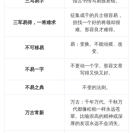
三写易字
指古书传写易致差错。
征集成千的兵士很容易，
三军易得，一将难求
担找一个好的将领却很
难。形容良才难得。
易：变换。不能动摇、改
不可移易
变。
不更动一个字。形容文章
不易一字
写得又快又好。
不易之典
不变的法则。
万古：千年万代。千秋万
代都像松柏一样永远苍
万古常新
翠。比喻崇高的精神或深
厚的友谊永远不会消失。