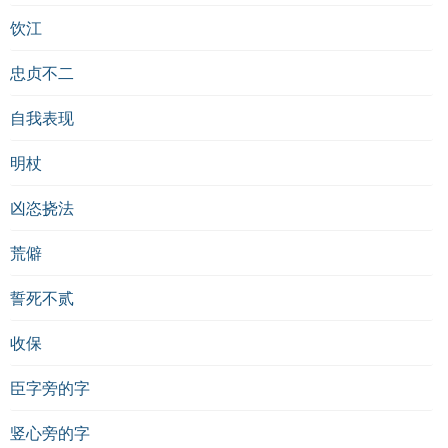
饮江
忠贞不二
自我表现
明杖
凶恣挠法
荒僻
誓死不贰
收保
臣字旁的字
竖心旁的字