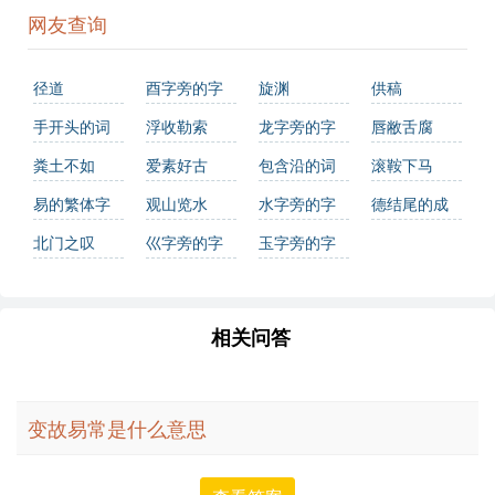
网友查询
径道
酉字旁的字
旋渊
供稿
手开头的词
浮收勒索
龙字旁的字
唇敝舌腐
语有哪些
粪土不如
爱素好古
包含沿的词
滚鞍下马
语有哪些
易的繁体字
观山览水
水字旁的字
德结尾的成
怎么写？这
语
北门之叹
巛字旁的字
玉字旁的字
份易字繁体
详解，助你
相关问答
正确书写汉
字_汉字繁体
学习
变故易常是什么意思