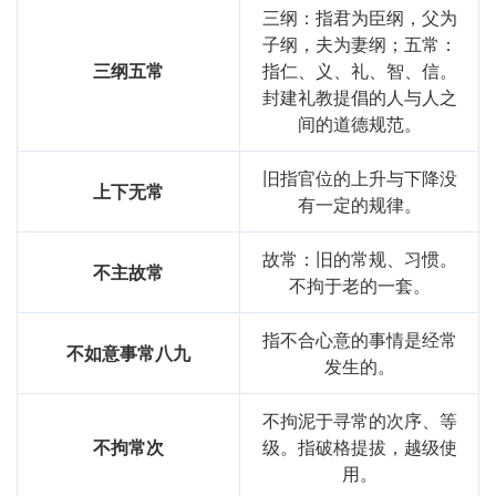
三纲：指君为臣纲，父为
子纲，夫为妻纲；五常：
三纲五常
指仁、义、礼、智、信。
封建礼教提倡的人与人之
间的道德规范。
旧指官位的上升与下降没
上下无常
有一定的规律。
故常：旧的常规、习惯。
不主故常
不拘于老的一套。
指不合心意的事情是经常
不如意事常八九
发生的。
不拘泥于寻常的次序、等
不拘常次
级。指破格提拔，越级使
用。