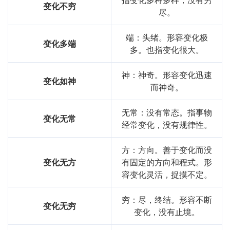
变化不穷
反思与总结：
尽。
通过对“变故易常”的学*，我深刻体会到生活的无常与变化的
端：头绪。形容变化极
变化多端
必然性。这一成语不仅丰富了我的语言表达，也让我在面对
多。也指变化很大。
生活挑战时，能够以更开放的心态去适应和应对。理解这一
成语的意义，有助于提高我的心理韧性和应变能力。
神：神奇。形容变化迅速
变化如神
而神奇。
基础信息
无常：没有常态。指事物
变化无常
拼音
biàn
gǔ
yì
cháng
经常变化，没有规律性。
用法
"作谓语、定语；指改变原有的准则"
方：方向。善于变化而没
近义词
变古易常
变化无方
有固定的方向和程式。形
容变化灵活，捉摸不定。
字义分解
穷：尽，终结。形容不断
变化无穷
yì
gù
cháng
biàn
变化，没有止境。
易
故
常
变