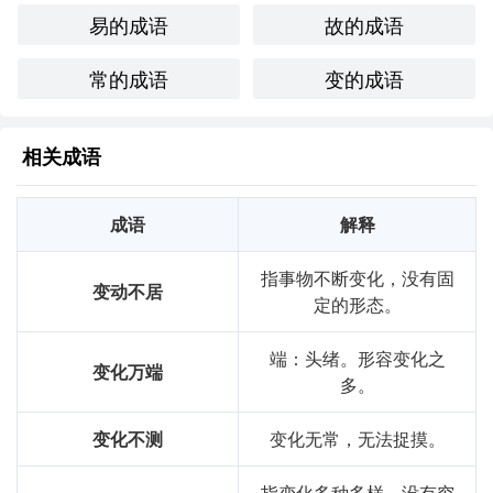
一部分，因此我迅速调整心态，寻找新的机会，最终找到一
易的成语
故的成语
个更合适的项目。
常的成语
变的成语
创造性使用：
在诗歌中：
相关成语
生活如潮，变故易常，

成语
解释
波澜起伏，心似春江。

指事物不断变化，没有固
随风而行，任意逍遥，

变动不居
定的形态。
在变化中，寻觅自我。
端：头绪。形容变化之
跨文化比较：
变化万端
多。
在英语中，类似的表达可以是“Change is the only
变化不测
变化无常，无法捉摸。
constant”，强调变化是生活中唯一不变的法则。这个思想在
许多文化中都得到认可，反映人类对变化的普遍接受。
指变化多种多样，没有穷