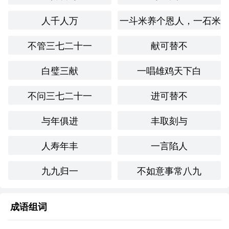
人千人万
一斗米养个恩人，一石米
不管三七二十一
献可替不
白璧三献
一唱雄鸡天下白
不问三七二十一
进可替不
与年俱进
丰取刻与
人寿年丰
一言陷人
九九归一
不如意事常八九
成语组词