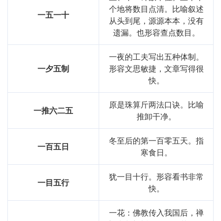
个地将数目点清。比喻叙述
一五一十
从头到尾，源源本本，没有
遗漏。也形容查点数目。
一夜的工夫写出五种体制。
一夕五制
形容文思敏捷，文章写得很
快。
原是珠算斤两法口诀。比喻
一推六二五
推卸干净。
冬至后的第一百零五天。指
一百五日
寒食日。
犹一目十行。形容看书非常
一目五行
快。
一花：佛教传入我国后，禅