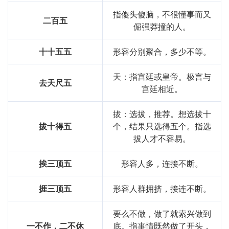
指傻头傻脑，不很懂事而又
二百五
倔强莽撞的人。
十十五五
形容分别聚合，多少不等。
天：指宫廷或皇帝。极言与
去天尺五
宫廷相近。
拔：选拔，推荐。想选拔十
拔十得五
个，结果只选得五个。指选
拔人才不容易。
挨三顶五
形容人多，连接不断。
捱三顶五
形容人群拥挤，接连不断。
要么不做，做了就索兴做到
一不作，二不休
底。指事情既然做了开头，