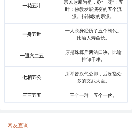
宗以达摩为祖，称“一花”；五
一花五叶
叶：佛教发展演变的五个流
派。指佛教的宗派。
一人亲身经历了五个朝代。
一身五世
比喻人寿命长。
原是珠算斤两法口诀。比喻
一退六二五
推卸干净。
所举皆汉代公卿，后泛指众
七相五公
多的文武大臣。
三三五五
三个一群，五个一伙。
网友查询