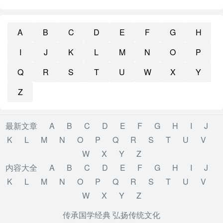
A
B
C
D
E
F
G
H
I
J
K
L
M
N
O
P
Q
R
S
T
U
W
X
Y
Z
最新文章
A
B
C
D
E
F
G
H
I
J
K
L
M
N
O
P
Q
R
S
T
U
V
W
X
Y
Z
内容大全
A
B
C
D
E
F
G
H
I
J
K
L
M
N
O
P
Q
R
S
T
U
V
W
X
Y
Z
传承国学经典 弘扬传统文化