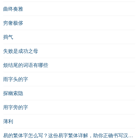
曲终奏雅
穷奢极侈
捣气
失败是成功之母
烦结尾的词语有哪些
雨字头的字
探幽索隐
用字旁的字
薄利
易的繁体字怎么写？这份易字繁体详解，助你正确书写汉字_汉字繁体学习