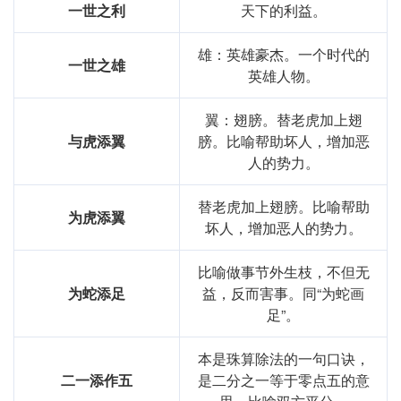
一世之利
天下的利益。
雄：英雄豪杰。一个时代的
一世之雄
英雄人物。
翼：翅膀。替老虎加上翅
与虎添翼
膀。比喻帮助坏人，增加恶
人的势力。
替老虎加上翅膀。比喻帮助
为虎添翼
坏人，增加恶人的势力。
比喻做事节外生枝，不但无
为蛇添足
益，反而害事。同“为蛇画
足”。
本是珠算除法的一句口诀，
二一添作五
是二分之一等于零点五的意