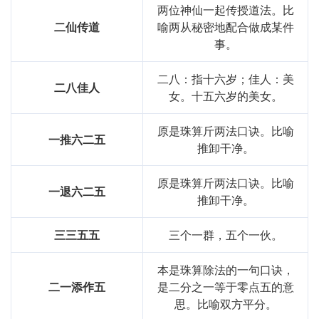
两位神仙一起传授道法。比
二仙传道
喻两从秘密地配合做成某件
事。
二八：指十六岁；佳人：美
二八佳人
女。十五六岁的美女。
原是珠算斤两法口诀。比喻
一推六二五
推卸干净。
原是珠算斤两法口诀。比喻
一退六二五
推卸干净。
三三五五
三个一群，五个一伙。
本是珠算除法的一句口诀，
二一添作五
是二分之一等于零点五的意
思。比喻双方平分。