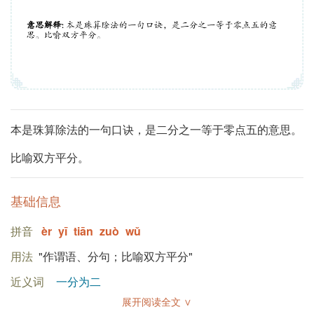
本是珠算除法的一句口诀，是二分之一等于零点五的意思。
比喻双方平分。
基础信息
拼音
èr
yī
tiān
zuò
wǔ
用法
"作谓语、分句；比喻双方平分"
近义词
一分为二
展开阅读全文 ∨