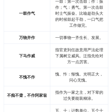
一鼓：第一次击鼓；作：振
作；气：勇气。第一次击鼓
一鼓作气
时士气振奋。比喻趁劲头大
的时候鼓起干劲，一口气把
工作做完。
万物并作
一切事物一齐生长、发展。
指官吏到任故意用严法处理
下马作威
下属树立威风。泛指先给对
方一点厉害。
愧、怍：惭愧。光明正大，
不愧不作
问心无愧。
指作为一家之主，对下辈的
不痴不聋，不作阿家翁
过失要能装糊涂。
五、十：计数单位。五个十