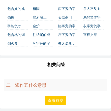
包含奴的成
植固
酉字旁的字
杀人不见血
语
强援
靡所底止
长戟高门
易的繁体字
怎么写？这
矜能负才
金炉
龍字旁的字
衣字旁的字
份易字繁体
包含枫的词
往结尾的成
斤字旁的字
官样文章
详解，助你
语有哪些
语
烟火食
耳字旁的字
失之毫厘，
正确书写汉
差以千里
字_汉字繁体
学习
相关问答
二一添作五什么意思
查看答案