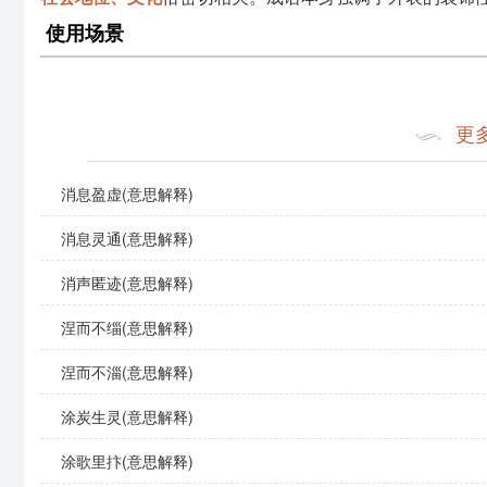
使用场景
“涂脂傅粉”可以在多种语境中使用：
更
文学作品
：在古典诗词中，常常提到女子的妆容，以此
日常对话
：可以用来形容某人在社交场合上为了迎合他
消息盈虚(意思解释)
消息灵通(意思解释)
演讲
：在讨论表象与实际之间的差距时，常引用此成语
示例句子
消声匿迹(意思解释)
涅而不缁(意思解释)
她每天都花很多时间在化妆上，真是涂脂傅粉，连朋友
涅而不淄(意思解释)
在这个行业里，许多人只懂得涂脂傅粉，实际上却缺乏
涂炭生灵(意思解释)
有些广告只是在涂脂傅粉，实际上产品的质量并没有保
涂歌里抃(意思解释)