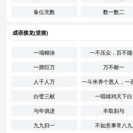
备位充数
数一数二
“涂脂傅粉”让我联想到一种对表象的反思。虽然化妆可以
意义。这种表面与内在的对比常常让我思考人际关系的真
个人应用
成语接龙(逆接)
在我的生活中，我曾经历过一次与“涂脂傅粉”相关的情境
意去美化自己，但我感到更自在。经过这次经历，我意识
一塌糊涂
一不压众，百不随
创造性使用
一掷巨万
万不耐一
在诗歌中可以这样使用“涂脂傅粉”：
人千人万
一斗米养个恩人，一
月下点滴涂脂粉，

白璧三献
一唱雄鸡天下白
花间轻舞女儿身。

与年俱进
丰取刻与
若问真情何处在，

九九归一
不如意事常八九
只在心头不在尘。