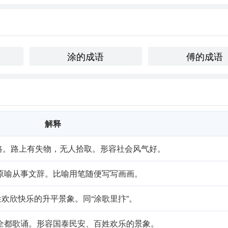
inting a pretty picture”，同样指表面修饰，掩盖真实。不同文化
存在的。
涂的成语
傅的成语
系。这个成语不仅反映了对美的追求，也提醒我们不要被表象所
关注内容的实质，而非仅仅是表面的修饰。
解释
道路。路上有失物，无人拾取。形容社会风气好。
原喻从事文辞。比喻用笔随便写写画画。
欢欣快乐的升平景象。同“涂歌里抃”。
全都歌诵。形容国泰民安、百姓欢乐的景象。