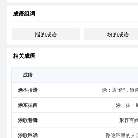
跨文化比较
成语组词
在英语中，类似的表达可能是“putting on a facade”或“pa
外表的重视程度不同，但对表面与内在矛盾的反思是普遍
脂的成语
粉的成语
反思与总结
通过对“涂脂傅粉”的学
，我深刻理解到外表与内在之间的关
相关成语
在我的语言学
和表达中具有重要性，促使我在交流时更加
成语
基础信息
涂不拾遗
涂：通“途”，
拼音
tú
zhī
fù
fěn
用法
"作谓语、定语；指打扮"
涂东抹西
涂、抹：
近义词
涂脂抹粉
涂歌巷舞
形容百姓
字义分解
涂歌邑诵
路途邑里的人