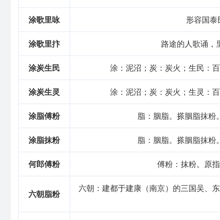
zhī
fěn
tú
fù
脂
粉
涂
傅
涂歌里咏
形容国泰
涂歌里抃
路途的人歌诵，
涂炭生民
涂：泥沼；炭：炭火；生民：百
涂炭生灵
涂：泥沼；炭：炭火；生灵：百
涂脂傅粉
脂：胭脂。搽胭脂抹粉
涂脂抹粉
脂：胭脂。搽胭脂抹粉
何郎傅粉
傅粉：抹粉。原指
六朝：建都于建康（南京）的三国吴、东
六朝脂粉