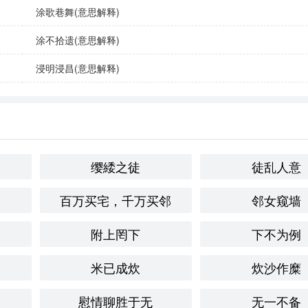
涂歌巷舞(意思解释)
涂不拾遗(意思解释)
浸明浸昌(意思解释)
缨緌之徒
徒乱人意
。
百万买宅，千万买邻
邻女窥墙
附上罔下
下不为例
涂脂傅粉不仅仅是为了美化，更是社会期望和文化
俗的体现。在
米已成炊
炊沙作糜
然存在，尤其是在社交媒体发达的时代。
慰情聊胜于无
无一不备