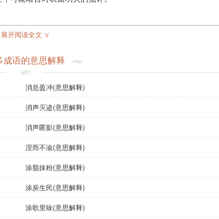
展开阅读全文 ∨
多成语的意思解释
反映其美丽与风华。
人而过于关注外表。
消息盈冲(意思解释)
消声灭迹(意思解释)
来批评只重视外表而忽视内涵的现象。
消声匿影(意思解释)
涅而不渝(意思解释)
都忍不住调侃她。
涂脂抹粉(意思解释)
真正的实力。
涂炭生民(意思解释)
证。
涂歌里咏(意思解释)