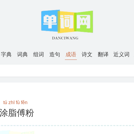
字典
词典
组词
造句
成语
诗文
翻译
近义词
tú zhī fù fěn
涂脂傅粉