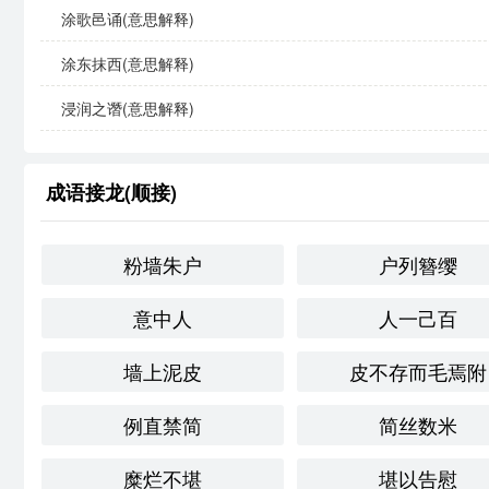
同义成语与反义成语
涂歌邑诵(意思解释)
涂东抹西(意思解释)
同义成语
：
浸润之谮(意思解释)
粉饰太平
：指用华丽的外表来掩盖内部的问题。
华而不实
：形容事物外表华丽，但内在空虚。
成语接龙(顺接)
反义成语
：
朴实无华
：形容事物简单、自然，没有过多的修饰。
粉墙朱户
户列簪缨
真材实料
：强调事物的真实和实用性，而非表面的装饰
意中人
人一己百
文化与社会背景
墙上泥皮
皮不存而毛焉附
在*
传统文化中，女性的美丽往往被视为重要的社会资本。
例直禁简
简丝数米
会，虽然对美的标准有所变化，但这种关注外表的现象仍
情感与联想
糜烂不堪
堪以告慰