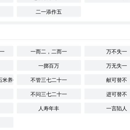
二一添作五
提升自信，但如果过于依赖外在的美丽而忽略内在的提升，就失
实性。
。一次聚会上，朋友们都精心打扮，而我选择了简单的着装。虽
到，真正的自信来源于内心，而不是仅仅依赖外在的装饰。
一
一而二，二而一
万不失一
一掷百万
万无失一
石米养个仇人
不管三七二十一
献可替不
不问三七二十一
进可替不
人寿年丰
一言陷人