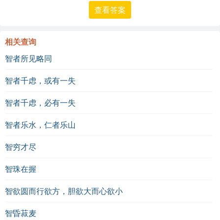
查看答案
相关查询
智者所见略同
智者千虑，或有一失
智者千虑，必有一失
智者乐水，仁者乐山
智穷才尽
智珠在握
智欲圆而行欲方，胆欲大而心欲小
智昏菽麦