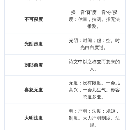
揆：音‘葵’度：音‘夺’揆
不可揆度
度：估量，揣测。指无法
推测。
光阴：时间；虚：空。时
光阴虚度
光白白度过。
诗文中以之称去而复来的
刘郎前度
人。
无度：没有限度。一会儿
喜怒无度
高兴，一会儿生气。形容
态度多变。
明：严明；法度：规矩，
大明法度
制度。大力严明制度、法
规。