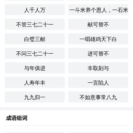
在我的学
过程中，有时会感到迷茫，时常会用“光阴虚度”来
人千人万
一斗米养个恩人，一石米
提醒自己，督促自己制定学
计划，确保不浪费时间。这种自
我警醒让我在面对挑战时更加坚定。
不管三七二十一
献可替不
创造性使用
白璧三献
一唱雄鸡天下白
在一首小诗中，可以这样表达：
不问三七二十一
进可替不
光阴似箭过无痕，

与年俱进
丰取刻与
虚度岁月空自怜。

人寿年丰
一言陷人
愿把时光珍惜去，

九九归一
不如意事常八九
追求理想不再闲。
通过这样的诗句，展示了光阴的流逝与追求理想的重要性。
成语组词
跨文化比较