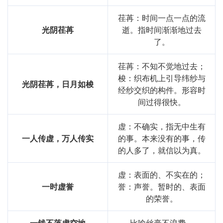
荏苒：时间一点一点的流
光阴荏苒
逝。指时间渐渐地过去
了。
荏苒：不知不觉地过去；
梭：织布机上引导纬纱与
光阴荏苒，日月如梭
经纱交织的构件。形容时
间过得很快。
虚：不确实，指无中生有
一人传虚，万人传实
的事。本来没有的事，传
的人多了，就信以为真。
虚：表面的、不实在的；
一时虚誉
誉：声誉。暂时的、表面
的荣誉。
一钱不落虚空地
比喻丝毫不浪费。