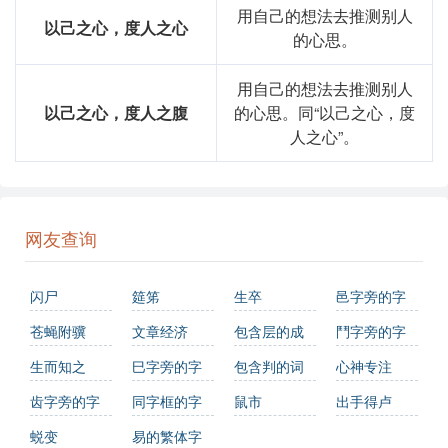
用自己的想法去推测别人
以己之心，度人之心
的心思。
用自己的想法去推测别人
以己之心，度人之腹
的心思。同“以己之心，度
人之心”。
网友查询
闪尸
筵笫
生卒
邑字旁的字
苍蝇附骥
文章经济
包含层的成
鬥字旁的字
语
生而知之
巳字旁的字
包含判的词
心神专注
语有哪些
齿字旁的字
同字框的字
鼠市
出手得卢
蜕变
易的繁体字