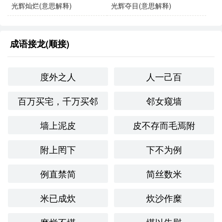
每当我看到那些整天无所事事的人，就会想到光阴虚度
光辉灿烂(意思解释)
光辉夺目(意思解释)
的道理。
成语接龙(顺接)
你要明白，光阴虚度只会让你在未来后悔。
他在大学期间光阴虚度，直到毕业才意识到时间的宝
度外之人
人一己百
贵。
百万买宅，千万买邻
邻女窥墙
同义成语与反义成语
墙上泥皮
皮不存而毛焉附
同义成语
：
附上罔下
下不为例
“浪费光阴”：强调时间的浪费。
例直禁简
简丝数米
“白白消耗”：指没有任何收获的消耗。
米已成炊
炊沙作糜
反义成语
：
“争分夺秒”：形容抓紧时间，努力向前。