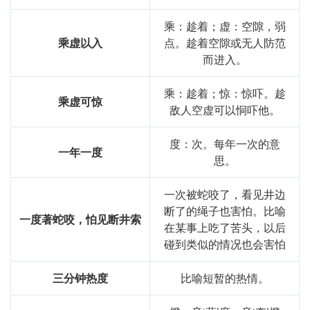
乘：趁着；虚：空隙，弱
乘虚以入
点。趁着空隙或无人防范
而进入。
乘：趁着；惊：惊吓。趁
乘虚可惊
敌人空虚可以恫吓他。
度：次。每年一次的意
一年一度
思。
一次被蛇咬了，看见井边
断了的绳子也害怕。比喻
一度著蛇咬，怕见断井索
在某事上吃了苦头，以后
碰到类似的情况也会害怕
三分钟热度
比喻短暂的热情。