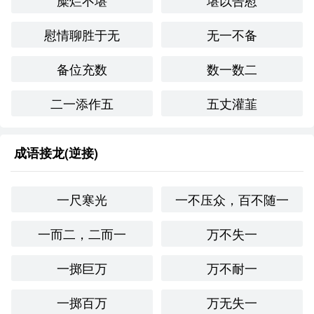
糜烂不堪
堪以告慰
“勤奋刻苦”：强调努力工作和学*。
慰情聊胜于无
无一不备
同义成语通常强调时间的浪费，而反义成语则强调对时间的
备位充数
数一数二
珍惜和有效利用。
文化与社会背景
二一添作五
五丈灌韮
“光阴虚度”反映了中华文化中对时间的重视与敬畏。在现代
社会，尤其是在竞争激烈的环境中，珍惜时间成为了很多人
成语接龙(逆接)
生活和工作的信条。这个成语在现代社会仍然适用，提醒人
们要合理安排时间，避免浪费。
一尺寒光
一不压众，百不随一
情感与联想
一而二，二而一
万不失一
“光阴虚度”让我联想到时间的流逝和青春的短暂，这种感受
往往伴随着一丝惆怅和不安。同时也激励我去反思自己的时
一掷巨万
万不耐一
间管理，努力让每一天都过得充实而有意义。
个人应用
一掷百万
万无失一