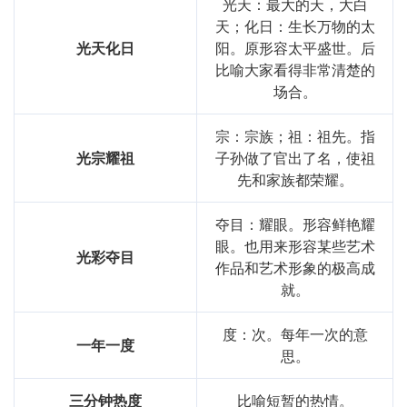
光天：最大的天，大白
天；化日：生长万物的太
光天化日
阳。原形容太平盛世。后
比喻大家看得非常清楚的
场合。
宗：宗族；祖：祖先。指
光宗耀祖
子孙做了官出了名，使祖
先和家族都荣耀。
夺目：耀眼。形容鲜艳耀
眼。也用来形容某些艺术
光彩夺目
作品和艺术形象的极高成
就。
度：次。每年一次的意
一年一度
思。
三分钟热度
比喻短暂的热情。