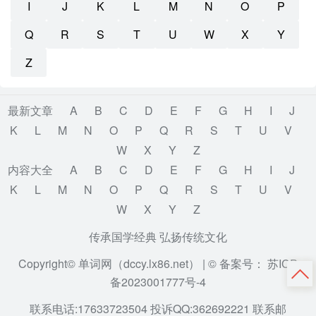
I
J
K
L
M
N
O
P
Q
R
S
T
U
W
X
Y
Z
最新文章
A
B
C
D
E
F
G
H
I
J
K
L
M
N
O
P
Q
R
S
T
U
V
W
X
Y
Z
内容大全
A
B
C
D
E
F
G
H
I
J
K
L
M
N
O
P
Q
R
S
T
U
V
W
X
Y
Z
传承国学经典 弘扬传统文化
Copyright© 单词网（dccy.lx86.net） |
© 备案号： 苏ICP
备2023001777号-4
联系电话:17633723504 投诉QQ:362692221 联系邮