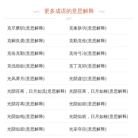
流逝的感慨。
更多成语的意思解释
使用场景
在不同语境下，“光阴虚度”可以用于：
克尽厥职(意思解释)
克奏肤功(意思解释)
文学作品
：在描写一个人物因懒惰而浪费时间时，常用
克嗣良裘(意思解释)
克勤克俭(意思解释)
此成语。
克俭克勤(意思解释)
克传弓冶(意思解释)
克伐怨欲(意思解释)
克丁克卯(意思解释)
日常对话
：朋友间交流时，提醒对方要珍惜时间时，可
光风霁月(意思解释)
光阴虚过(意思解释)
以说“别光阴虚度了”。
光阴荏苒，日月如流(意思解释)
光阴荏苒，日月如梭(意思解释)
演讲
：在激励学生或员工时，可以提到“光阴虚度”来鼓励
光阴荏苒(意思解释)
光阴如箭(意思解释)
他们努力学*和工作。
光阴如电(意思解释)
光阴似箭，日月如梭(意思解释)
示例句子
光阴似箭(意思解释)
光采夺目(意思解释)