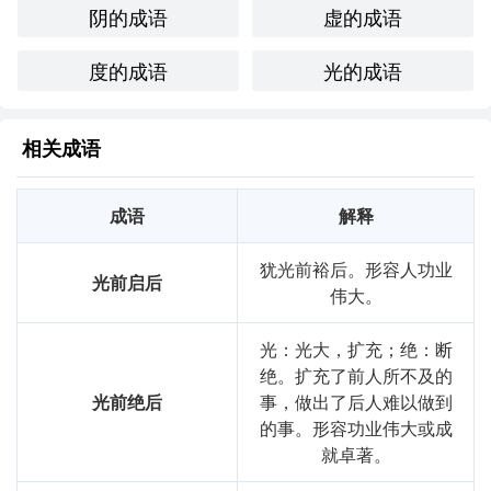
阴的成语
虚的成语
在英语中，有类似的表达如“time flies”或“wasting time”，但
它们的使用场景和情感色彩有所不同。中文的“光阴虚度”更
度的成语
光的成语
强调对时间浪费的内疚感，而英语表达则可能更多地反映时
间的流逝而非直接的评判。
反思与总结
相关成语
通过对“光阴虚度”的全面分析，我意识到它不仅是一个成
语，更是一种生活态度的体现。在学*和表达中，珍惜时
成语
解释
间、有效利用时间是我需要不断反思与实践的目标。这个成
语提醒我在生活中保持积极向上，努力创造价值。
犹光前裕后。形容人功业
光前启后
伟大。
基础信息
光：光大，扩充；绝：断
拼音
guāng
yīn
xū
dù
绝。扩充了前人所不及的
光前绝后
事，做出了后人难以做到
用法
"作宾语、定语；用于慨叹等"
的事。形容功业伟大或成
近义词
光阴虚过
就卓著。