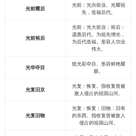
光前：光兴前业。光耀祖
字义分解
光前耀后
先，造福后代。
yīn
xū
dù,duó
guāng
阴
虚
度
光
光前：光大前业；裕后：
遗惠后代。为祖先增光，
光前裕后
为后代造福。形容人功业
伟大。
犹光彩夺目。形容鲜艳耀
光华夺目
眼。
光复：恢复。指收复曾被
光复旧京
敌人侵占的祖国山河。
光复：恢复；旧物：旧有
光复旧物
的东西。指收复曾被敌人
侵占的祖国山河。