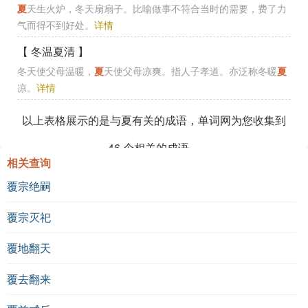
夏
天生火炉，冬天扇扇子。比喻做事不符合当时的需要，费了力
气而得不到好处。
详情
【 冬温夏清 】
冬天使父母温暖，
夏
天使父母凉爽。指人子孝道。亦泛称冬暖
夏
凉。
详情
以上表格展示的是与夏有关的成语，单词网为您收集到
46
个相关的成语。
相关查询
覆宗绝嗣
覆宗灭祀
覆地翻天
覆去翻来