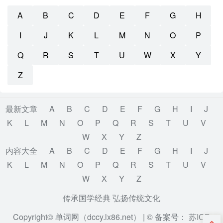
A
B
C
D
E
F
G
H
I
J
K
L
M
N
O
P
Q
R
S
T
U
W
X
Y
Z
最新文章
A
B
C
D
E
F
G
H
I
J
K
L
M
N
O
P
Q
R
S
T
U
V
W
X
Y
Z
内容大全
A
B
C
D
E
F
G
H
I
J
K
L
M
N
O
P
Q
R
S
T
U
V
W
X
Y
Z
传承国学经典 弘扬传统文化
Copyright© 单词网（dccy.lx86.net） |
© 备案号： 苏ICP