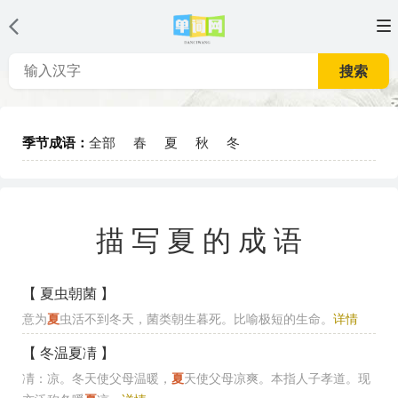
搜索
季节成语：
全部
春
夏
秋
冬
描写夏的成语
【 夏虫朝菌 】
意为
夏
虫活不到冬天，菌类朝生暮死。比喻极短的生命。
详情
【 冬温夏凊 】
凊：凉。冬天使父母温暖，
夏
天使父母凉爽。本指人子孝道。现