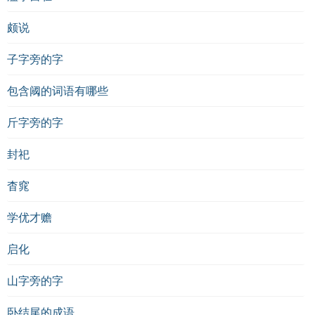
颇说
子字旁的字
包含阈的词语有哪些
斤字旁的字
封祀
杳窕
学优才赡
启化
山字旁的字
卧结尾的成语