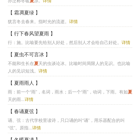
亦泛称冬暖
夏
凉。
详情
【 霜凋夏绿 】
犹言冬去春来。指时光的流逝。
详情
【 行下春风望夏雨 】
行：施。比喻要先给别人好处，然后别人才会给自己好处。
详情
【 夏虫不可言冰 】
不能和生长在
夏
天的虫谈论冰。比喻时间局限人的见识。也比喻
人的见识短浅。
详情
【 夏雨雨人 】
雨：前一个“雨”，名词，雨水；后一个“雨”，动词，下雨。有如
夏
天的雨...
详情
【 春诵夏弦 】
诵、弦：古代学校里读诗，只口诵的叫“诵”，用乐器配合的叫
“弦”。原指...
详情
【 冬暖夏凊 】