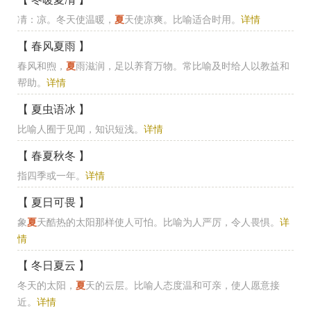
凊：凉。冬天使温暖，
夏
天使凉爽。比喻适合时用。
详情
【 春风夏雨 】
春风和煦，
夏
雨滋润，足以养育万物。常比喻及时给人以教益和
帮助。
详情
【 夏虫语冰 】
比喻人囿于见闻，知识短浅。
详情
【 春夏秋冬 】
指四季或一年。
详情
【 夏日可畏 】
象
夏
天酷热的太阳那样使人可怕。比喻为人严厉，令人畏惧。
详
情
【 冬日夏云 】
冬天的太阳，
夏
天的云层。比喻人态度温和可亲，使人愿意接
近。
详情