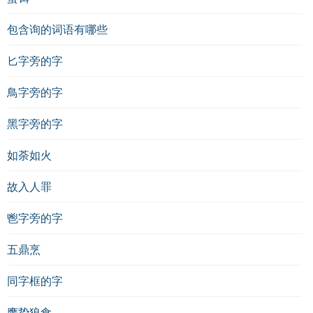
包含询的词语有哪些
匕字旁的字
鳥字旁的字
黑字旁的字
如荼如火
故入人罪
鬯字旁的字
五鼎烹
同字框的字
鹰挚狼食