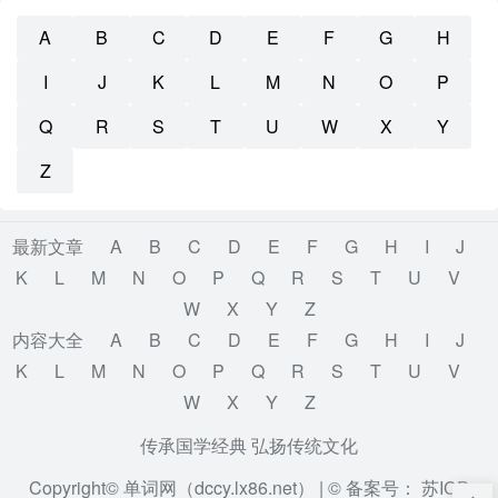
A
B
C
D
E
F
G
H
I
J
K
L
M
N
O
P
Q
R
S
T
U
W
X
Y
Z
最新文章
A
B
C
D
E
F
G
H
I
J
K
L
M
N
O
P
Q
R
S
T
U
V
W
X
Y
Z
内容大全
A
B
C
D
E
F
G
H
I
J
K
L
M
N
O
P
Q
R
S
T
U
V
W
X
Y
Z
传承国学经典 弘扬传统文化
Copyright© 单词网（dccy.lx86.net） |
© 备案号： 苏ICP