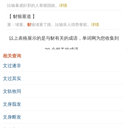
比喻暴虐奸邪的人掌握国政。
详情
【 豺狼塞道 】
塞：堵塞。
豺
狼堵塞了路。比喻坏人得势掌权。
详情
以上表格展示的是与豺有关的成语，单词网为您收集到
20
个相关的成语。
相关查询
文过遂非
文过其实
文轨攸同
文身翦发
文身断发