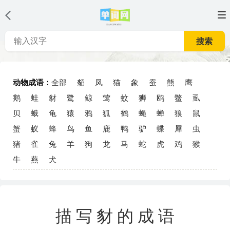
搜索
动物成语：
全部
貂
凤
猫
象
蚕
熊
鹰
鹅
蛙
豺
鹭
鲸
莺
蚊
狮
鸥
鳖
虱
贝
蛾
龟
猿
鸦
狐
鹤
蝇
蝉
狼
鼠
蟹
蚁
蜂
鸟
鱼
鹿
鸭
驴
蝶
犀
虫
猪
雀
兔
羊
狗
龙
马
蛇
虎
鸡
猴
牛
燕
犬
描写豺的成语