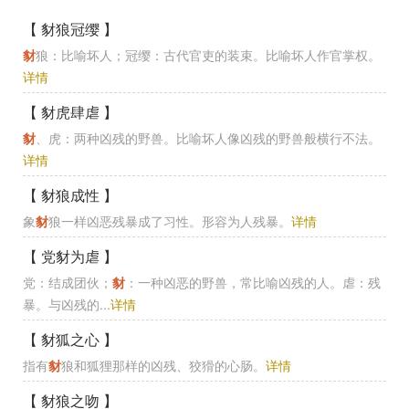
【 豺狼冠缨 】
豺
狼：比喻坏人；冠缨：古代官吏的装束。比喻坏人作官掌权。
详情
【 豺虎肆虐 】
豺
、虎：两种凶残的野兽。比喻坏人像凶残的野兽般横行不法。
详情
【 豺狼成性 】
象
豺
狼一样凶恶残暴成了习性。形容为人残暴。
详情
【 党豺为虐 】
党：结成团伙；
豺
：一种凶恶的野兽，常比喻凶残的人。虐：残
暴。与凶残的...
详情
【 豺狐之心 】
指有
豺
狼和狐狸那样的凶残、狡猾的心肠。
详情
【 豺狼之吻 】