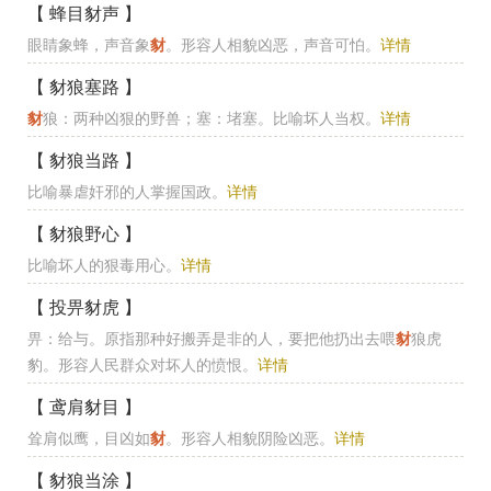
【 蜂目豺声 】
眼睛象蜂，声音象
豺
。形容人相貌凶恶，声音可怕。
详情
【 豺狼塞路 】
豺
狼：两种凶狠的野兽；塞：堵塞。比喻坏人当权。
详情
【 豺狼当路 】
比喻暴虐奸邪的人掌握国政。
详情
【 豺狼野心 】
比喻坏人的狠毒用心。
详情
【 投畀豺虎 】
畀：给与。原指那种好搬弄是非的人，要把他扔出去喂
豺
狼虎
豹。形容人民群众对坏人的愤恨。
详情
【 鸢肩豺目 】
耸肩似鹰，目凶如
豺
。形容人相貌阴险凶恶。
详情
【 豺狼当涂 】